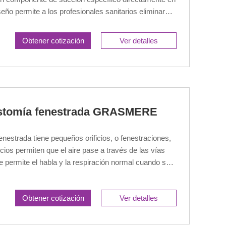
seño permite a los profesionales sanitarios eliminar
e la tráquea del paciente. De este modo, se evita la
atorias y se garantiza una función respiratoria estable
Obtener cotización
Ver detalles
ostomía fenestrada GRASMERE
nestrada tiene pequeños orificios, o fenestraciones,
ficios permiten que el aire pase a través de las vías
ue permite el habla y la respiración normal cuando se
eal para pacientes que se encuentran en el proceso de
Obtener cotización
Ver detalles