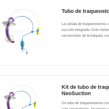
Tubo de traqueos
La cánula de traqueostomía c
succión integrado. Este sist
secreciones de la tráquea, ma
pacientes que necesitan cuid
Kit de tubo de tr
NeoSuction
Un tubo de traqueostomía con
vías respiratorias. Incorpora