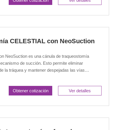
Obtener cotización
Ver detalles
omía CELESTIAL con NeoSuction
con NeoSuction es una cánula de traqueostomía
mecanismo de succión. Esto permite eliminar
de la tráquea y mantener despejadas las vías
Obtener cotización
Ver detalles