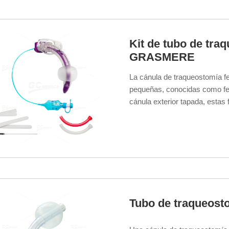
Kit de tubo de tra
GRASMERE
La cánula de traqueostomía f
pequeñas, conocidas como fen
cánula exterior tapada, estas 
las vías respiratorias superior
facilitando el proceso de dest
traqueostomía.
Tubo de traqueost