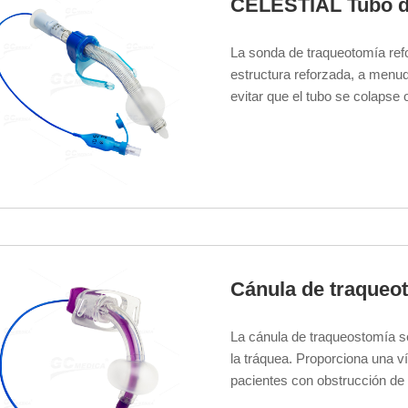
CELESTIAL Tubo de
La sonda de traqueotomía refo
estructura reforzada, a menu
evitar que el tubo se colapse 
paciente.
Cánula de traque
La cánula de traqueostomía s
la tráquea. Proporciona una ví
pacientes con obstrucción de l
prolongada.