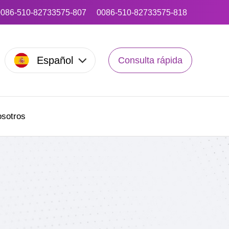
0086-510-82733575-807
0086-510-82733575-818
Español
Consulta rápida
sotros