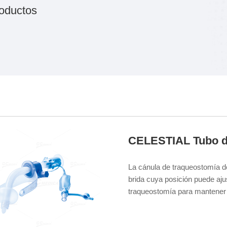
oductos
CELESTIAL Tubo de
La cánula de traqueostomía de 
brida cuya posición puede ajus
traqueostomía para mantener l
un ajuste personalizado.