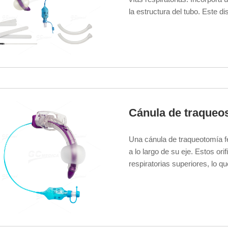
la estructura del tubo. Este di
eficazmente las secreciones d
obstrucción de las vías respir
para el paciente.
Cánula de traque
Una cánula de traqueotomía fe
a lo largo de su eje. Estos ori
respiratorias superiores, lo q
tapa la cánula exterior. Es id
destete de la traqueostomía.