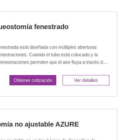
queostomía fenestrado
enestrada está diseñada con múltiples aberturas
estraciones. Cuando el tubo está colocado y la
fenestraciones permiten que el aire fluya a través de
es. Esto favorece la respiración natural y el habla,
ete de los pacientes de la dependencia de la
Obtener cotización
Ver detalles
omía no ajustable AZURE