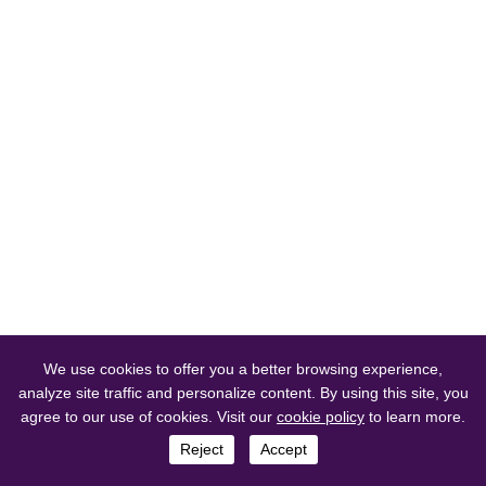
We use cookies to offer you a better browsing experience,
analyze site traffic and personalize content. By using this site, you
agree to our use of cookies. Visit our
cookie policy
to learn more.
Navegación
Buscar
Consulta
Volver arriba
Reject
Accept